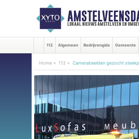
AMSTELVEENSD
lokaal nieuws amstelveen en omge
112
Algemeen
Bedrijvengids
Gemeente
Home
112
Camerabeelden gezocht steekpar