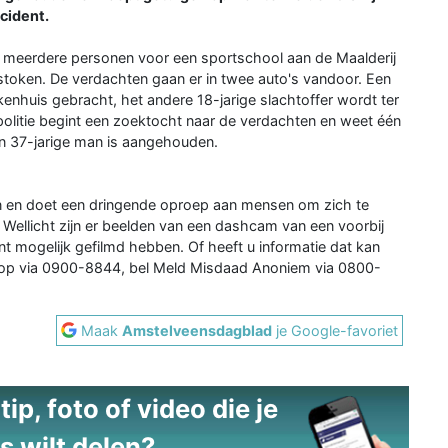
cident.
n meerdere personen voor een sportschool aan de Maalderij
token. De verdachten gaan er in twee auto's vandoor. Een
kenhuis gebracht, het andere 18-jarige slachtoffer wordt ter
olitie begint een zoektocht naar de verdachten en weet één
en 37-jarige man is aangehouden.
n en doet een dringende oproep aan mensen om zich te
. Wellicht zijn er beelden van een dashcam van een voorbij
nt mogelijk gefilmd hebben. Of heeft u informatie dat kan
 op via 0900-8844, bel Meld Misdaad Anoniem via 0800-
Maak
Amstelveensdagblad
je Google-favoriet
ip, foto of video die je
s wilt delen?