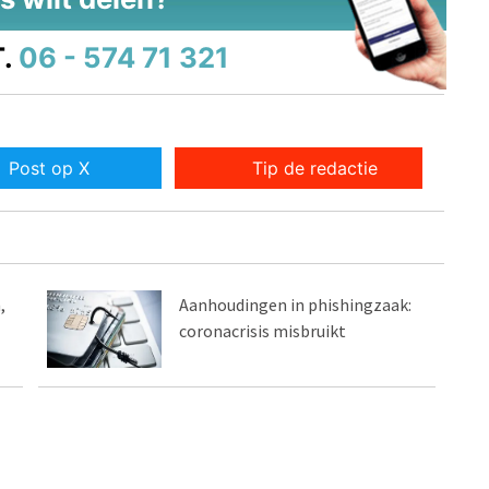
.
06 - 574 71 321
Post op X
Tip de redactie
,
Aanhoudingen in phishingzaak:
coronacrisis misbruikt