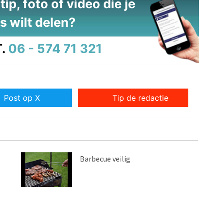
ip, foto of video die je
s wilt delen?
.
06 - 574 71 321
Post op X
Tip de redactie
Barbecue veilig