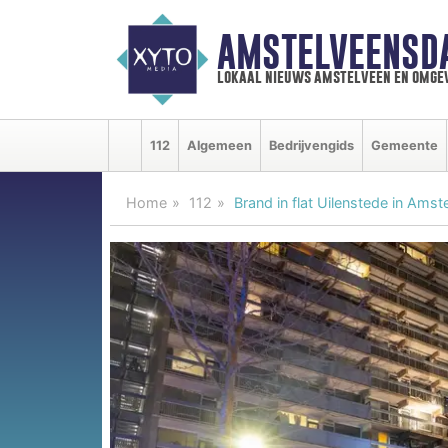
AMSTELVEENSD
lokaal nieuws amstelveen en omge
112
Algemeen
Bedrijvengids
Gemeente
Home
112
Brand in flat Uilenstede in Amst