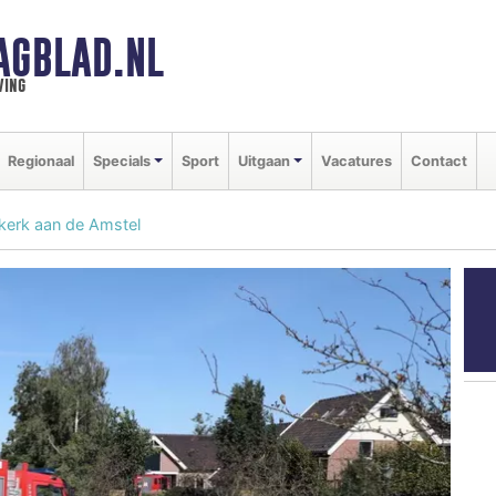
AGBLAD.NL
ving
Regionaal
Specials
Sport
Uitgaan
Vacatures
Contact
rkerk aan de Amstel