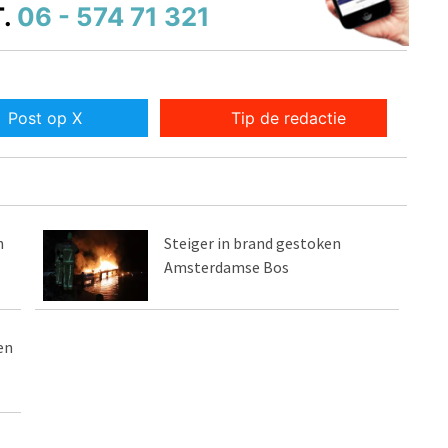
.
06 - 574 71 321
Post op X
Tip de redactie
n
Steiger in brand gestoken
Amsterdamse Bos
en