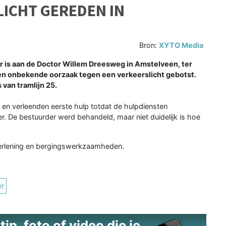
ICHT GEREDEN IN
Bron:
XYTO Media
is aan de Doctor Willem Dreesweg in Amstelveen, ter
een onbekende oorzaak tegen een verkeerslicht gebotst.
van tramlijn 25.
n verleenden eerste hulp totdat de hulpdiensten
. De bestuurder werd behandeld, maar niet duidelijk is hoe
erlening en bergingswerkzaamheden.
et
ip, foto of video die je