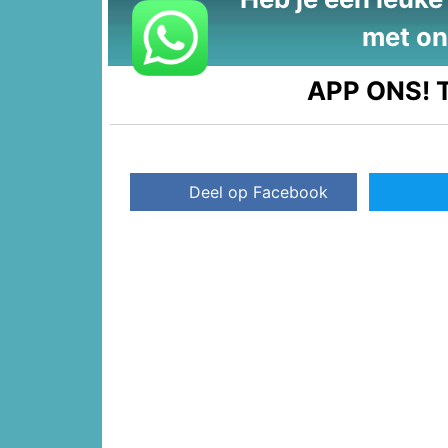
met on
APP ONS!
T
Deel op Facebook