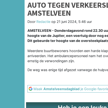
AUTO TEGEN VERKEERSL
AMSTELVEEN
Door
Redactie
op
21 juni 2024, 5:46 uur
AMSTELVEEN - Donderdagavond rond 22.30 uur 
hoogte van de Jupiter, een voertuig door nog 
Dit gebeurde ter hoogte van de oversteekplaats 
Meerdere buurtbewoners hoorden een harde klap e
arriveerden. Het ambulancepersoneel nam het over
ernstig de verwondingen zijn.
De weg was enige tijd afgezet vanwege de hulpv
Maak
Amstelveensdagblad
je Google-favori
Heb je een leuke t