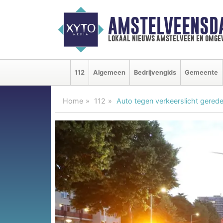
AMSTELVEENSD
lokaal nieuws amstelveen en omge
112
Algemeen
Bedrijvengids
Gemeente
Home
112
Auto tegen verkeerslicht gered