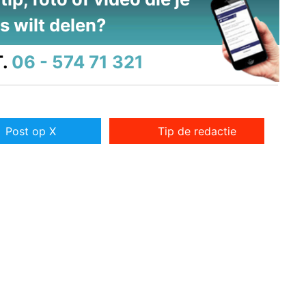
s wilt delen?
.
06 - 574 71 321
Post op X
Tip de redactie