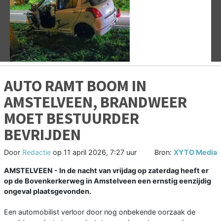
Vorige
V
AUTO RAMT BOOM IN
AMSTELVEEN, BRANDWEER
MOET BESTUURDER
BEVRIJDEN
Door
Redactie
op
11 april 2026, 7:27 uur
Bron:
XYTO Media
AMSTELVEEN - In de nacht van vrijdag op zaterdag heeft er
op de Bovenkerkerweg in Amstelveen een ernstig eenzijdig
ongeval plaatsgevonden.
Een automobilist verloor door nog onbekende oorzaak de