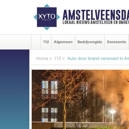
AMSTELVEENSD
lokaal nieuws amstelveen en omge
112
Algemeen
Bedrijvengids
Gemeente
Home
112
Auto door brand verwoest in A