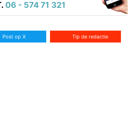
.
06 - 574 71 321
Post op X
Tip de redactie