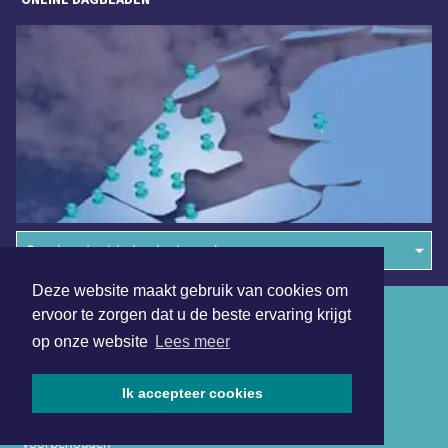
Overige dagbladen in de regio
Deze website maakt gebruik van cookies om
Algemene voorwaarden
ervoor te zorgen dat u de beste ervaring krijgt
op onze website
Lees meer
Disclaimer
Privacy Statement
Ik accepteer cookies
Copyright (c) 2026 | Amstelveensdagblad.nl - Alle rechten
voorbehouden