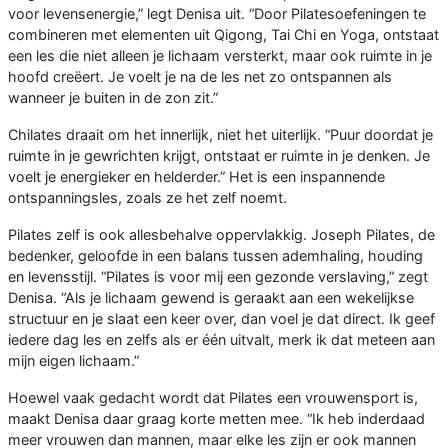
voor levensenergie,” legt Denisa uit. “Door Pilatesoefeningen te
combineren met elementen uit Qigong, Tai Chi en Yoga, ontstaat
een les die niet alleen je lichaam versterkt, maar ook ruimte in je
hoofd creëert. Je voelt je na de les net zo ontspannen als
wanneer je buiten in de zon zit.”
Chilates draait om het innerlijk, niet het uiterlijk. “Puur doordat je
ruimte in je gewrichten krijgt, ontstaat er ruimte in je denken. Je
voelt je energieker en helderder.” Het is een inspannende
ontspanningsles, zoals ze het zelf noemt.
Pilates zelf is ook allesbehalve oppervlakkig. Joseph Pilates, de
bedenker, geloofde in een balans tussen ademhaling, houding
en levensstijl. “Pilates is voor mij een gezonde verslaving,” zegt
Denisa. “Als je lichaam gewend is geraakt aan een wekelijkse
structuur en je slaat een keer over, dan voel je dat direct. Ik geef
iedere dag les en zelfs als er één uitvalt, merk ik dat meteen aan
mijn eigen lichaam.”
Hoewel vaak gedacht wordt dat Pilates een vrouwensport is,
maakt Denisa daar graag korte metten mee. “Ik heb inderdaad
meer vrouwen dan mannen, maar elke les zijn er ook mannen