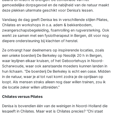
gemoedelijke dorpsgevoel en de nabijheid van de natuur maakt
deze plekken uitermate geschikt voor Denisa’s lessen.
Vandaag de dag geeft Denisa les in verschillende stijlen Pilates,
Chilates en workshops in o.a. adem & bekkenbodem,
zwangerschapsbegeleiding, foamrolling en rugversterking. Ook
werkt ze samen met een fysiotherapeut in Bergen, dit voor nog
diepere ondersteuning bij klachten of herstel.
Ze ontvangt haar deelnemers op inspirerende locaties, zoals
een unieke boerderij De Berkeley op Nesdijk 20 h in Bergen,
waar leylijnen elkaar kruisen, of het Geboortehuys in Noord-
Scharwoude, waar ook aanstaande moeders kunnen landen in
hun lichaam. “De boerderij De Berkeley is echt een oase. Midden
in de natuur, waar je al tot rust komt zodra je de oprijlaan op
loopt. Als mensen straks alleen nog daar willen trainen, zou ik
die locatie zeker willen uitbreiden.”
Chilates versus Pilates
Denisa is bovendien één van de weinigen in Noord-Holland die
lesgeeft in Chilates. Maar wat is Chilates precies? “Chi staat