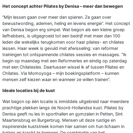
Het concept achter Pilates by Denisa – meer dan bewegen
“Mijn lessen gaan over meer dan spieren. Ze gaan over
bewustwording, ademen, heling en levens energie”. Het concept
van Denisa begon erg simpel. Wat begon als een kleine groep
liefhebbers, is uitgegroeid tot een bedrijf met meer dan 100
leden die wekelijks terugkomen voor haar pilates- en chilates
lessen. Haar week is gevuld met afwisseling: van reformer
trainingen tot ontspannende chilates sessies en massages. “Ik
begin op maandag met een Reformerles en eindig op zaterdag
met een Chilatesles. Daartussen wissel ik af tussen Pilates en
Chilates. Via Momoyoga – mijn boekingsplatform – kunnen
mensen zelf kiezen waar en wanneer ze willen trainen”.
Ideale locaties bij de kust
Wat begon op één locatie is inmiddels uitgebreid naar meerdere
prachtige plekken langs de Noord-Hollandse kust. Pilates by
Denisa geeft nu les in sporthallen en gymzalen in Petten, Sint
Maartensbrug en Burgerbrug. Mensen uit deze rustige en
inspirerende kuststreek komen hier samen om hun lichaam in
balans en kracht te brengen. De combinatie van het