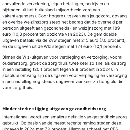
aanvullende verzekering, eigen betalingen, bedrijven en
bijdragen uit het buitenland (bijvoorbeeld zorg aan
vakantiegangers). Door hogere uitgaven aan jeugdzorg, opvang
en overige welzijnszorg steeg het bedrag dat de overheid per
persoon uitgeeft aan gezondheids- en welzijnszorg met 189
euro (10,3 procent ten opzichte van 2023). De gemiddelde
uitgaven betaald via de Zvw stegen met 215 euro (7,0 procent),
en de uitgaven uit de Wlz stegen met 174 euro (10,1 procent).
Binnen de Wlz-uitgaven voor verpleging en verzorging, vooral
ouderenzorg, groeit de zorg thuis twee keer zo snel als de zorg
in een instelling (20,1 procent tegen 9,8 procent in 2024). In
absolute omvang zijn de uitgaven voor verpleging en verzorging
in een instelling nog steeds ongeveer vier keer zo hoog als die
voor zorg thuis.
Minder sterke stijging uitgaven gezondheidszorg
Internationaal wordt een smallere definitie van gezondheidszorg
gebruikt. Op basis van de meest recente raming stegen deze
uitgaven in 2024 met 7,9 procent. Hierover schreef het CBS