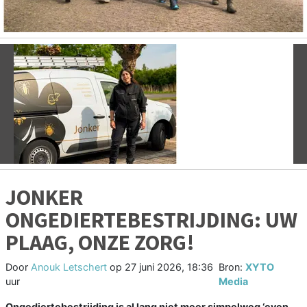
Vorige
V
JONKER
ONGEDIERTEBESTRIJDING: UW
PLAAG, ONZE ZORG!
Door
Anouk Letschert
op
27 juni 2026, 18:36
Bron:
XYTO
uur
Media
Ongediertebestrijding is al lang niet meer simpelweg ‘even