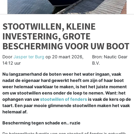
STOOTWILLEN, KLEINE
INVESTERING, GROTE
BESCHERMING VOOR UW BOOT
Door
Jasper ter Burg
op
20 maart 2026,
Bron: Nautic Gear
14:12 uur
B.V.
Nu langzamerhand de boten weer het water ingaan, vaak
nadat de eigenaar hard gewerkt heeft om zijn of haar boot
weer helemaal vaarklaar te maken, is het het juiste moment
om uw stootwillen eens onder de loep te nemen. Want: het
ophangen van uw
stootwillen of fenders
is vaak de kers op de
taart. Een paar mooie glimmende stootwillen maken het vaak
helemaal af.
Bescherming tegen schade en.. ruzie
De belangrijkste functie van een stootwil of fender is natuurlijk