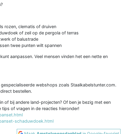
n?
ls rozen, clematis of druiven
uwdoek of zeil op de pergola of terras
werk of balustrade
tussen twee punten wilt spannen
f kunt aanpassen. Veel mensen vinden het een nette en
j gespecialiseerde webshops zoals Staalkabelstunter.com.
direct bestellen.
uin of bij andere land-projecten? Of ben je bezig met een
ips of vragen in de reacties hieronder!
panset.html
lspanset-schaduwdoek.html
Maak
Amstelveensdagblad
je Google-favoriet