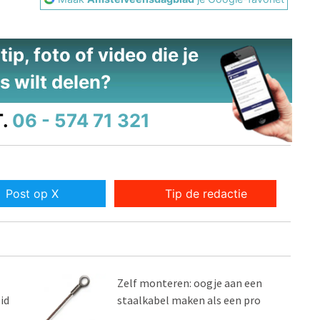
ip, foto of video die je
s wilt delen?
.
06 - 574 71 321
Post op X
Tip de redactie
Zelf monteren: oogje aan een
id
staalkabel maken als een pro