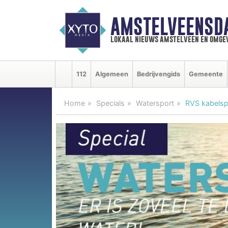
AMSTELVEENSD
lokaal nieuws amstelveen en omge
112
Algemeen
Bedrijvengids
Gemeente
Home
Specials
Watersport
RVS kabelspa