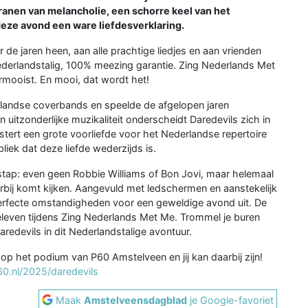
ranen van melancholie, een schorre keel van het
eze avond een ware liefdesverklaring.
de jaren heen, aan alle prachtige liedjes en aan vrienden
Nederlandstalig, 100% meezing garantie. Zing Nederlands Met
ermooist. En mooi, dat wordt het!
rlandse coverbands en speelde de afgelopen jaren
itzonderlijke muzikaliteit onderscheidt Daredevils zich in
rt een grote voorliefde voor het Nederlandse repertoire
iek dat deze liefde wederzijds is.
tap: even geen Robbie Williams of Bon Jovi, maar helemaal
arbij komt kijken. Aangevuld met ledschermen en aanstekelijk
erfecte omstandigheden voor een geweldige avond uit. De
eleven tijdens Zing Nederlands Met Me. Trommel je buren
edevils in dit Nederlandstalige avontuur.
op het podium van P60 Amstelveen en jij kan daarbij zijn!
60.nl/2025/daredevils
Maak
Amstelveensdagblad
je Google-favoriet