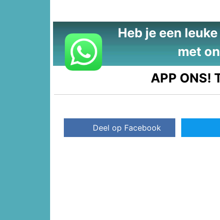
Heb je een leuke t
met on
APP ONS!
T
Deel op Facebook