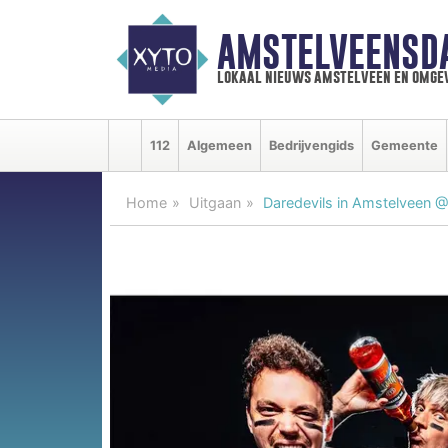
AMSTELVEENSD
lokaal nieuws amstelveen en omge
112
Algemeen
Bedrijvengids
Gemeente
Home
Uitgaan
Daredevils in Amstelveen