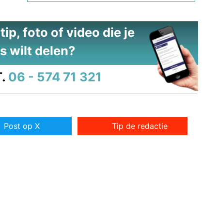
ip, foto of video die je
s wilt delen?
.
06 - 574 71 321
Post op X
Tip de redactie