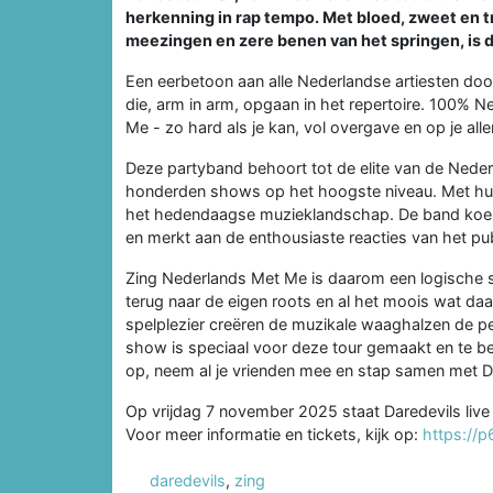
herkenning in rap tempo. Met bloed, zweet en t
meezingen en zere benen van het springen, is d
Een eerbetoon aan alle Nederlandse artiesten door 
die, arm in arm, opgaan in het repertoire. 100% 
Me - zo hard als je kan, vol overgave en op je all
Deze partyband behoort tot de elite van de Nede
honderden shows op het hoogste niveau. Met hun u
het hedendaagse muzieklandschap. De band koeste
en merkt aan de enthousiaste reacties van het publ
Zing Nederlands Met Me is daarom een logische s
terug naar de eigen roots en al het moois wat da
spelplezier creëren de muzikale waaghalzen de p
show is speciaal voor deze tour gemaakt en te b
op, neem al je vrienden mee en stap samen met Dar
Op vrijdag 7 november 2025 staat Daredevils live 
Voor meer informatie en tickets, kijk op:
https://p
daredevils
,
zing