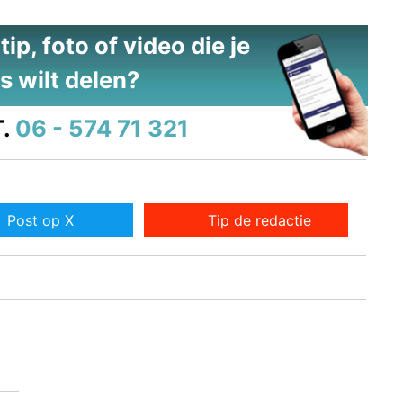
ip, foto of video die je
s wilt delen?
.
06 - 574 71 321
Post op X
Tip de redactie