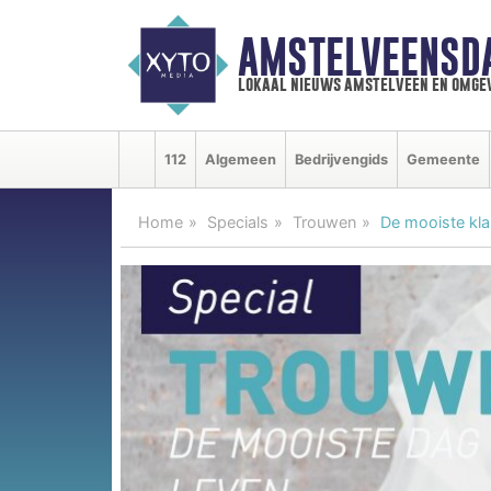
AMSTELVEENSD
lokaal nieuws amstelveen en omge
112
Algemeen
Bedrijvengids
Gemeente
Home
Specials
Trouwen
De mooiste klas