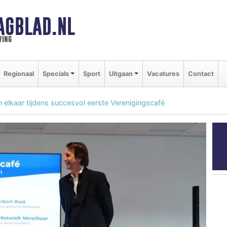
AGBLAD.NL
ving
Regionaal
Specials
Sport
Uitgaan
Vacatures
Contact
 elkaar tijdens succesvol eerste Verenigingscafé