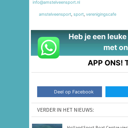
info@amstelveensport.nl
amstelveensport
,
sport
,
verenigingscafe
Heb je een leuke t
met on
APP ONS!
T
Deel op Facebook
VERDER IN HET NIEUWS:
Holland Sport Boat Centre vier