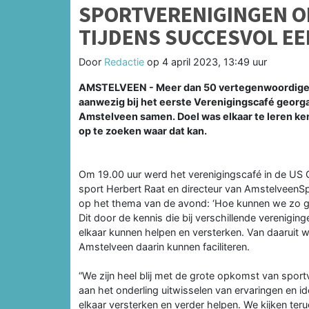
SPORTVERENIGINGEN 
TIJDENS SUCCESVOL EE
Door
Redactie
op
4 april 2023, 13:49 uur
AMSTELVEEN - Meer dan 50 vertegenwoordige
aanwezig bij het eerste Verenigingscafé geor
Amstelveen samen. Doel was elkaar te leren ke
op te zoeken waar dat kan.
Om 19.00 uur werd het verenigingscafé in de U
sport Herbert Raat en directeur van AmstelveenSp
op het thema van de avond: ‘Hoe kunnen we zo 
Dit door de kennis die bij verschillende verenigin
elkaar kunnen helpen en versterken. Van daarui
Amstelveen daarin kunnen faciliteren.
“We zijn heel blij met de grote opkomst van sportv
aan het onderling uitwisselen van ervaringen en i
elkaar versterken en verder helpen. We kijken te