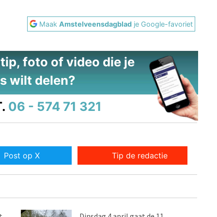
Maak
Amstelveensdagblad
je Google-favoriet
ip, foto of video die je
s wilt delen?
.
06 - 574 71 321
Post op X
Tip de redactie
t
Dinsdag 4 april gaat de 11