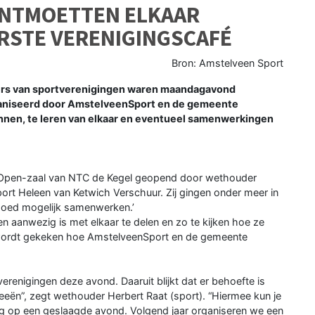
ONTMOETTEN ELKAAR
RSTE VERENIGINGSCAFÉ
Bron: Amstelveen Sport
rs van sportverenigingen waren maandagavond
ganiseerd door AmstelveenSport en de gemeente
nnen, te leren van elkaar en eventueel samenwerkingen
S Open-zaal van NTC de Kegel geopend door wethouder
ort Heleen van Ketwich Verschuur. Zij gingen onder meer in
goed mogelijk samenwerken.’
gen aanwezig is met elkaar te delen en zo te kijken hoe ze
t wordt gekeken hoe AmstelveenSport en de gemeente
erenigingen deze avond. Daaruit blijkt dat er behoefte is
deeën”, zegt wethouder Herbert Raat (sport). “Hiermee kun je
rug op een geslaagde avond. Volgend jaar organiseren we een