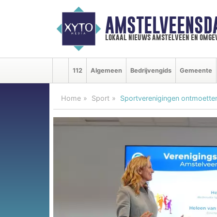
AMSTELVEENSD
lokaal nieuws amstelveen en omge
112
Algemeen
Bedrijvengids
Gemeente
Home
Sport
Sportverenigingen ontmoetten