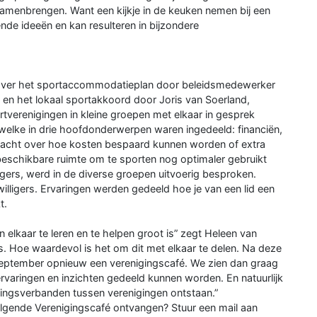
samenbrengen. Want een kijkje in de keuken nemen bij een
nde ideeën en kan resulteren in bijzondere
n over het sportaccommodatieplan door beleidsmedewerker
n het lokaal sportakkoord door Joris van Soerland,
tverenigingen in kleine groepen met elkaar in gesprek
welke in drie hoofdonderwerpen waren ingedeeld: financiën,
gedacht over hoe kosten bespaard kunnen worden of extra
schikbare ruimte om te sporten nog optimaler gebruikt
ligers, werd in de diverse groepen uitvoerig besproken.
willigers. Ervaringen werden gedeeld hoe je van een lid een
t.
elkaar te leren en te helpen groot is” zegt Heleen van
is. Hoe waardevol is het om dit met elkaar te delen. Na deze
eptember opnieuw een verenigingscafé. We zien dan graag
rvaringen en inzichten gedeeld kunnen worden. En natuurlijk
ingsverbanden tussen verenigingen ontstaan.”
olgende Verenigingscafé ontvangen? Stuur een mail aan