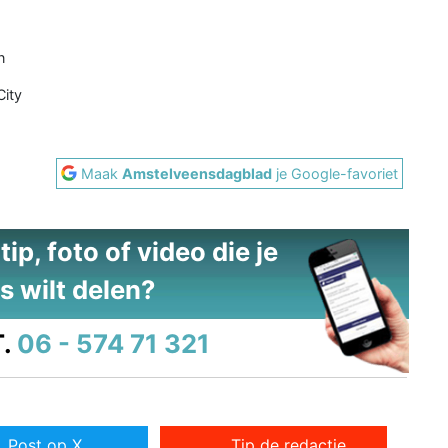
n
City
Maak
Amstelveensdagblad
je Google-favoriet
ip, foto of video die je
s wilt delen?
.
06 - 574 71 321
Post op X
Tip de redactie