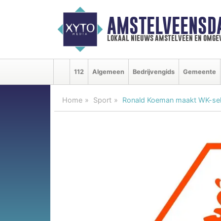
AMSTELVEENSD
lokaal nieuws amstelveen en omge
112
Algemeen
Bedrijvengids
Gemeente
Home
Sport
Ronald Koeman maakt WK-sel