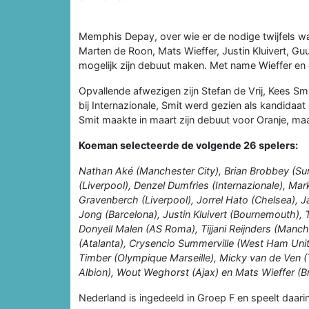
Memphis Depay, over wie er de nodige twijfels ware
Marten de Roon, Mats Wieffer, Justin Kluivert, G
mogelijk zijn debuut maken. Met name Wieffer en e
Opvallende afwezigen zijn Stefan de Vrij, Kees 
bij Internazionale, Smit werd gezien als kandidaa
Smit maakte in maart zijn debuut voor Oranje, maar 
Koeman selecteerde de volgende 26 spelers:
Nathan Aké (Manchester City), Brian Brobbey (Sun
(Liverpool), Denzel Dumfries (Internazionale), Ma
Gravenberch (Liverpool), Jorrel Hato (Chelsea), J
Jong (Barcelona), Justin Kluivert (Bournemouth),
Donyell Malen (AS Roma), Tijjani Reijnders (Manc
(Atalanta), Crysencio Summerville (West Ham Unite
Timber (Olympique Marseille), Micky van de Ven 
Albion), Wout Weghorst (Ajax) en Mats Wieffer (B
Nederland is ingedeeld in Groep F en speelt daari