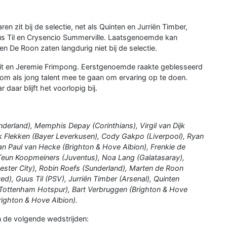
n zit bij de selectie, net als Quinten en Jurriën Timber,
uus Til en Crysencio Summerville. Laatsgenoemde kan
n De Roon zaten langdurig niet bij de selectie.
Smit en Jeremie Frimpong. Eerstgenoemde raakte geblesseerd
t om als jong talent mee te gaan om ervaring op te doen.
daar blijft het voorlopig bij.
derland), Memphis Depay (Corinthians), Virgil van Dijk
rk Flekken (Bayer Leverkusen), Cody Gakpo (Liverpool), Ryan
an Paul van Hecke (Brighton & Hove Albion), Frenkie de
 Teun Koopmeiners (Juventus), Noa Lang (Galatasaray),
hester City), Robin Roefs (Sunderland), Marten de Roon
d), Guus Til (PSV), Jurriën Timber (Arsenal), Quinten
(Tottenham Hotspur), Bart Verbruggen (Brighton & Hove
righton & Hove Albion).
n de volgende wedstrijden: