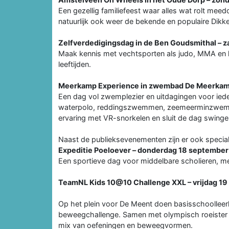
Een gezellig familiefeest waar alles wat rolt meedo
natuurlijk ook weer de bekende en populaire Dikk
Zelfverdedigingsdag in de Ben Goudsmithal – 
Maak kennis met vechtsporten als judo, MMA en kar
leeftijden.
Meerkamp Experience in zwembad De Meerkam
Een dag vol zwemplezier en uitdagingen voor ied
waterpolo, reddingszwemmen, zeemeerminzwemme
ervaring met VR-snorkelen en sluit de dag swinge
Naast de publieksevenementen zijn er ook speciale
Expeditie Poeloever – donderdag 18 september
Een sportieve dag voor middelbare scholieren, me
TeamNL Kids 10@10 Challenge XXL – vrijdag 1
Op het plein voor De Meent doen basisschoolleerl
beweegchallenge. Samen met olympisch roeister Lai
mix van oefeningen en beweegvormen.