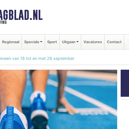
AGBLAD.NL
ving
Regionaal
Specials
Sport
Uitgaan
Vacatures
Contact
elveen van 18 tot en met 28 september