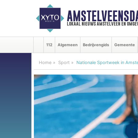
AMSTELVEENSD
lokaal nieuws amstelveen en omge
112
Algemeen
Bedrijvengids
Gemeente
Home
Sport
Nationale Sportweek in Amst