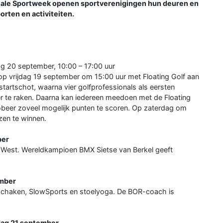
onale Sportweek openen sportverenigingen hun deuren en
orten en activiteiten.
ag 20 september, 10:00 – 17:00 uur
op vrijdag 19 september om 15:00 uur met Floating Golf aan
tartschot, waarna vier golfprofessionals als eersten
er te raken. Daarna kan iedereen meedoen met de Floating
probeer zoveel mogelijk punten te scoren. Op zaterdag om
jzen te winnen.
ber
West. Wereldkampioen BMX Sietse van Berkel geeft
ember
, schaken, SlowSports en stoelyoga. De BOR-coach is
dag 21 september