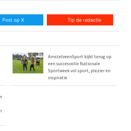
Post op X
Tip de redactie
AmstelveenSport kijkt terug op
een succesvolle Nationale
Sportweek vol sport, plezier en
inspiratie
n
n