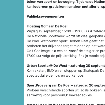
teken van sport en beweging. Tijdens de Nati
kan iedereen gratis kennismaken met allerlei sp
Publieksevenementen
Floating Golf aan De Poel
Vrijdag 19 september, 15:00 – 19:00 uur & zaterd
De Nationale Sportweek wordt officieel geopend 
De Poel. Wethouder Sport Herbert Raat geeft het s
proberen het drijvende target midden op het wat
Golf Challenge: sla een bal vanaf de steiger en 
17:00 uur volgt de prijsuitreiking. Er zijn mooie pri
Urban Sports @ De West – zaterdag 20 septem
Kom skaten, BMX’en en steppen op Skatepark De 
spectaculaire demo’s en workshops.
SportProeverij aan De Poel – zaterdag 20 sept
Probeer verschillende sporten uit, zoals boksen
aanwezig voor persoonlijk beweegadvies.
Amstelveen On Wheels in het Oude Dorp – zon