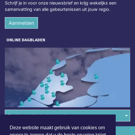
Schrijf je in voor onze nieuwsbrief en krijg wekelijks een
samenvatting van alle gebeurtenissen uit jouw regio.
Aanmelden
ONLINE DAGBLADEN
Overige dagbladen in de regio
Deze website maakt gebruik van cookies om
Algemene voorwaarden
ervoor te zorgen dat u de beste ervaring krijgt