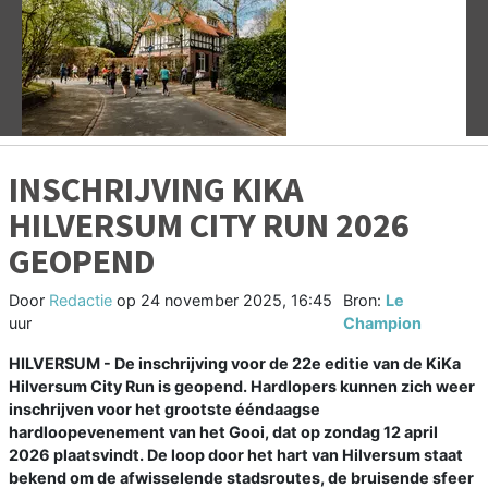
Vorige
V
INSCHRIJVING KIKA
HILVERSUM CITY RUN 2026
GEOPEND
Door
Redactie
op
24 november 2025, 16:45
Bron:
Le
uur
Champion
HILVERSUM - De inschrijving voor de 22e editie van de KiKa
Hilversum City Run is geopend. Hardlopers kunnen zich weer
inschrijven voor het grootste ééndaagse
hardloopevenement van het Gooi, dat op zondag 12 april
2026 plaatsvindt. De loop door het hart van Hilversum staat
bekend om de afwisselende stadsroutes, de bruisende sfeer