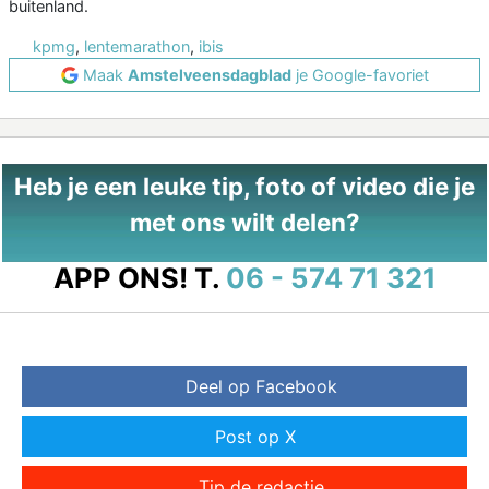
buitenland.
kpmg
,
lentemarathon
,
ibis
Maak
Amstelveensdagblad
je Google-favoriet
Heb je een leuke tip, foto of video die je
met ons wilt delen?
APP ONS!
T.
06 - 574 71 321
Deel op Facebook
Post op X
Tip de redactie