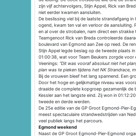
zijn vijf achtervolgers, Stijn Appel, Rick van Br
niet eerder kwamen aansluiten.
De beslissing viel bij de laatste strandafgang in
ogend, kwam ten val en verloor de aansluiting. P
en al over de strobalen, nam direct een strakke 
Teamgenoot Rick van Breda controleerde daara
boulevard van Egmond aan Zee op reed. De renn
Stijn Appel legde beslag op de tweede plaats i
01:00:38, wat voor Team Beukers zorgde voor d
Veenings:
“Dit was vooraf absoluut niet het plan,
plan was te pieken tijdens het NK Strandrace, m
Bij de vrouwen bleef het lang spannend. Een g
Door het hoge en gelijkmatige niveau was vooraf 
draaide de complete kopgroep gezamenlijk de bo
Kessler aan het langste eind. Zij won in 01:12:20
tweede en derde werden.
De 25e editie van de GP Groot Egmond-Pier-Eg
meest spectaculaire strandwedstrijden van Ned
veel publiek langs het parcours.
Egmond weekend
Naast de GP Groot Egmond-Pier-Egmond organi