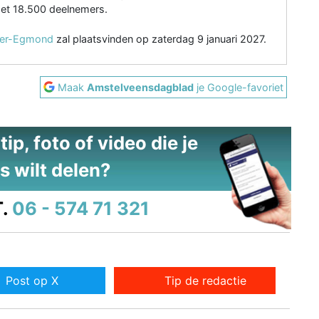
et 18.500 deelnemers.
ier-Egmond
zal plaatsvinden op zaterdag 9 januari 2027.
Maak
Amstelveensdagblad
je Google-favoriet
ip, foto of video die je
s wilt delen?
.
06 - 574 71 321
Post op X
Tip de redactie