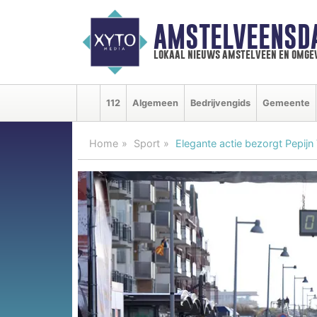
AMSTELVEENSD
lokaal nieuws amstelveen en omge
112
Algemeen
Bedrijvengids
Gemeente
Home
Sport
Elegante actie bezorgt Pepij