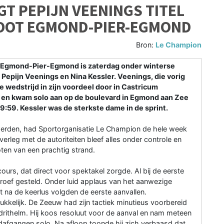
GT PEPIJN VEENINGS TITEL
ROOT EGMOND-PIER-EGMOND
Bron:
Le Champion
 Egmond-Pier-Egmond is zaterdag onder winterse
epijn Veenings en Nina Kessler. Veenings, die vorig
e wedstrijd in zijn voordeel door in Castricum
n en kwam solo aan op de boulevard in Egmond aan Zee
9:59. Kessler was de sterkste dame in de sprint.
werden, had Sportorganisatie Le Champion de hele week
rleg met de autoriteiten bleef alles onder controle en
ten van een prachtig strand.
urs, dat direct voor spektakel zorgde. Al bij de eerste
roef gesteld. Onder luid applaus van het aanwezige
ct na de keerlus volgden de eerste aanvallen.
kkelijk. De Zeeuw had zijn tactiek minutieus voorbereid
jdrithelm. Hij koos resoluut voor de aanval en nam meteen
andafgangen solo. Na afloop toonde hij zich verbaasd dat