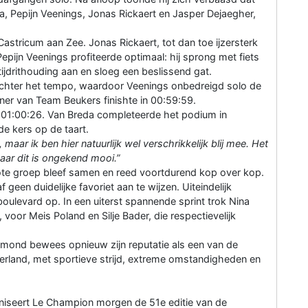
eda, Pepijn Veenings, Jonas Rickaert en Jasper Dejaegher,
 Castricum aan Zee. Jonas Rickaert, tot dan toe ijzersterk
epijn Veenings profiteerde optimaal: hij sprong met fiets
tijdrithouding aan en sloeg een beslissend gat.
chter het tempo, waardoor Veenings onbedreigd solo de
er van Team Beukers finishte in 00:59:59.
n 01:00:26. Van Breda completeerde het podium in
e kers op de taart.
 maar ik ben hier natuurlijk wel verschrikkelijk blij mee. Het
aar dit is ongekend mooi.”
rote groep bleef samen en reed voortdurend kop over kop.
geen duidelijke favoriet aan te wijzen. Uiteindelijk
ulevard op. In een uiterst spannende sprint trok Nina
, voor Meis Poland en Silje Bader, die respectievelijk
mond bewees opnieuw zijn reputatie als een van de
erland, met sportieve strijd, extreme omstandigheden en
seert Le Champion morgen de 51e editie van de