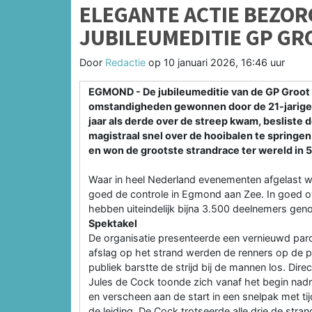
ELEGANTE ACTIE BEZOR
JUBILEUMEDITIE GP G
Door
Redactie
op
10 januari 2026, 16:46 uur
EGMOND - De jubileumeditie van de GP Groot
omstandigheden gewonnen door de 21-jarige P
jaar als derde over de streep kwam, besliste d
magistraal snel over de hooibalen te springe
en won de grootste strandrace ter wereld in 5
Waar in heel Nederland evenementen afgelast 
goed de controle in Egmond aan Zee. In goed ove
hebben uiteindelijk bijna 3.500 deelnemers geno
Spektakel
De organisatie presenteerde een vernieuwd parco
afslag op het strand werden de renners op de p
publiek barstte de strijd bij de mannen los. Dire
Jules de Cock toonde zich vanaf het begin nadru
en verscheen aan de start in een snelpak met ti
de leiding. De Cock trotseerde alle drie de str