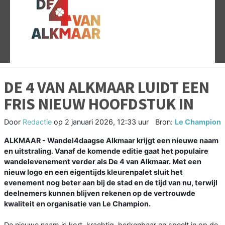
Vorige
V
DE 4 VAN ALKMAAR LUIDT EEN
FRIS NIEUW HOOFDSTUK IN
Door
Redactie
op
2 januari 2026, 12:33 uur
Bron:
Le Champion
ALKMAAR - Wandel4daagse Alkmaar krijgt een nieuwe naam
en uitstraling. Vanaf de komende editie gaat het populaire
wandelevenement verder als De 4 van Alkmaar. Met een
nieuw logo en een eigentijds kleurenpalet sluit het
evenement nog beter aan bij de stad en de tijd van nu, terwijl
deelnemers kunnen blijven rekenen op de vertrouwde
kwaliteit en organisatie van Le Champion.
De nieuwe naam is kort, krachtig, herkenbaar en speelt in op de