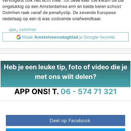
vervolgens ook niet echt mee. Tot twee keer toe kwam de bal
ongelukkig op een Amsterdamse arm en beide keren schoot
Osimhen raak vanaf de penaltystip. De zevende Europese
nederlaag op een rij was zodoende onafwendbaar.
ajax
,
osimhen
Maak
Amstelveensdagblad
je Google-favoriet
Heb je een leuke tip, foto of video die je
met ons wilt delen?
APP ONS!
T.
06 - 574 71 321
Deel op Facebook