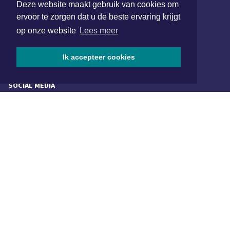
Deze website maakt gebruik van cookies om
van Benthuizenlaan 1
ervoor te zorgen dat u de beste ervaring krijgt
1701 BZ Heerhugowaard
op onze website
Lees meer
072 8200 600
redactie@xyto.nl
Ik accepteer cookies
www.xyto.nl
SOCIAL MEDIA
NIEUWSBRIEF AANMELDEN
Schrijf je in voor onze nieuwsbrief en krijg wekelijks een
samenvatting van alle gebeurtenissen uit jouw regio.
Aanmelden
ONLINE DAGBLADEN