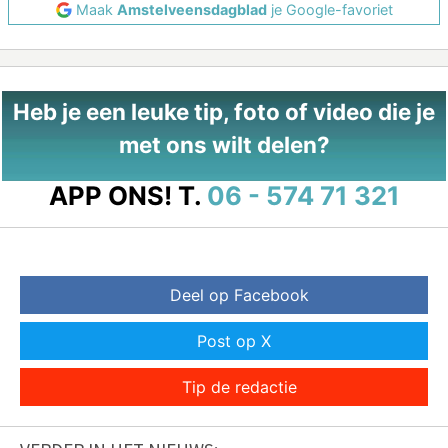
Maak
Amstelveensdagblad
je Google-favoriet
Heb je een leuke tip, foto of video die je
met ons wilt delen?
APP ONS!
T.
06 - 574 71 321
Deel op Facebook
Post op X
Tip de redactie