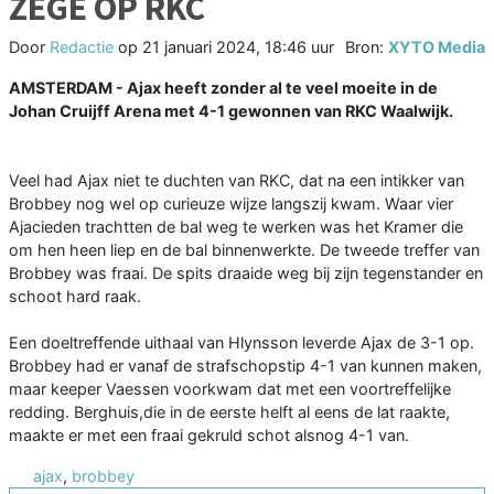
ZEGE OP RKC
Door
Redactie
op
21 januari 2024, 18:46 uur
Bron:
XYTO Media
AMSTERDAM - Ajax heeft zonder al te veel moeite in de
Johan Cruijff Arena met 4-1 gewonnen van RKC Waalwijk.
Veel had Ajax niet te duchten van RKC, dat na een intikker van
Brobbey nog wel op curieuze wijze langszij kwam. Waar vier
Ajacieden trachtten de bal weg te werken was het Kramer die
om hen heen liep en de bal binnenwerkte. De tweede treffer van
Brobbey was fraai. De spits draaide weg bij zijn tegenstander en
schoot hard raak.
Een doeltreffende uithaal van Hlynsson leverde Ajax de 3-1 op.
Brobbey had er vanaf de strafschopstip 4-1 van kunnen maken,
maar keeper Vaessen voorkwam dat met een voortreffelijke
redding. Berghuis,die in de eerste helft al eens de lat raakte,
maakte er met een fraai gekruld schot alsnog 4-1 van.
ajax
,
brobbey