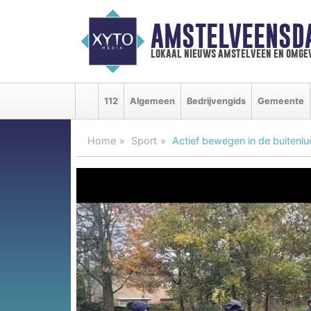
AMSTELVEENSD
lokaal nieuws amstelveen en omge
112
Algemeen
Bedrijvengids
Gemeente
Home
Sport
Actief bewegen in de buitenlu