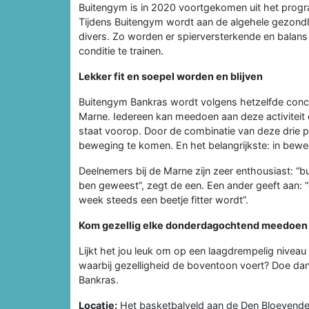
Buitengym is in 2020 voortgekomen uit het pro
Tijdens Buitengym wordt aan de algehele gezondh
divers. Zo worden er spierversterkende en balan
conditie te trainen.
Lekker fit en soepel worden en blijven
Buitengym Bankras wordt volgens hetzelfde conc
Marne. Iedereen kan meedoen aan deze activiteit e
staat voorop. Door de combinatie van deze drie p
beweging te komen. En het belangrijkste: in beweg
Deelnemers bij de Marne zijn zeer enthousiast: “b
ben geweest”, zegt de een. Een ander geeft aan: “
week steeds een beetje fitter wordt”.
Kom gezellig elke donderdagochtend meedoen
Lijkt het jou leuk om op een laagdrempelig niveau 
waarbij gezelligheid de boventoon voert? Doe da
Bankras.
Locatie:
Het basketbalveld aan de Den Bloeyende