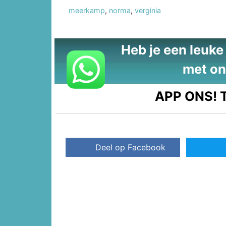
meerkamp
,
norma
,
verginia
Heb je een leuke t
met on
APP ONS!
T
Deel op Facebook