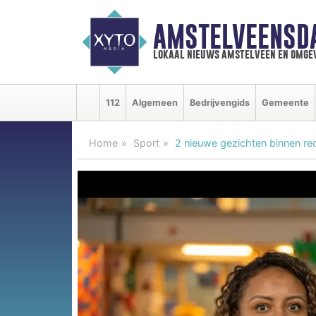
AMSTELVEENSD
lokaal nieuws amstelveen en omge
112
Algemeen
Bedrijvengids
Gemeente
Home
Sport
2 nieuwe gezichten binnen 