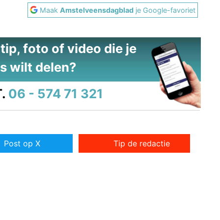
Maak
Amstelveensdagblad
je Google-favoriet
ip, foto of video die je
s wilt delen?
.
06 - 574 71 321
Post op X
Tip de redactie