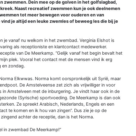
nnen zwemmen. Dein mee op de golven in het golfslagbad,
terkreek. Naast recreatief zwemmen kun je ook deelnemen
rzwemmen tot meer bewegen voor ouderen en van
nd je altijd een leuke zwemles of beweeg les die bij je
n je vanaf nu welkom in het zwembad. Verginia Elshot is
rvaring als receptioniste en klantcontact medewerker.
 receptie van De Meerkamp. “Gelijk vanaf het begin bevalt het
 mijn plek. Vooral het contact met de mensen vind ik erg
ag en zondag.
 Norma Elkwwas. Norma komt oorspronkelijk uit Syrië, maar
endpoot. De Amstelveense zet zich als vrijwilliger in voor
 in Amstelveen met de inburgering. Je vindt haar ook in de
 gezonde (Syrische) sportvoeding. De Meerkamp is dan ook
sterken. Ze spreekt Arabisch, Nederlands, Engels en een
act te komen en ik hou van zingen”. Dus zie je op de
ingend achter de receptie, dan is het Norma.
nel in zwembad De Meerkamp!”