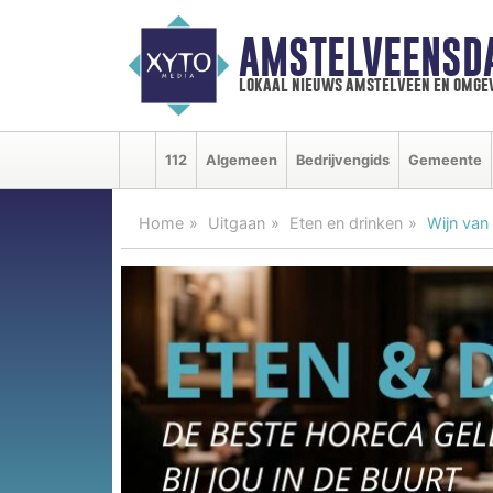
AMSTELVEENSD
lokaal nieuws amstelveen en omge
112
Algemeen
Bedrijvengids
Gemeente
Home
Uitgaan
Eten en drinken
Wijn van