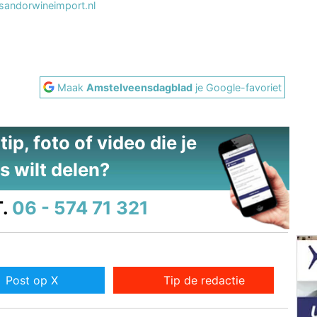
andorwineimport.nl
Maak
Amstelveensdagblad
je Google-favoriet
ip, foto of video die je
s wilt delen?
.
06 - 574 71 321
Post op X
Tip de redactie