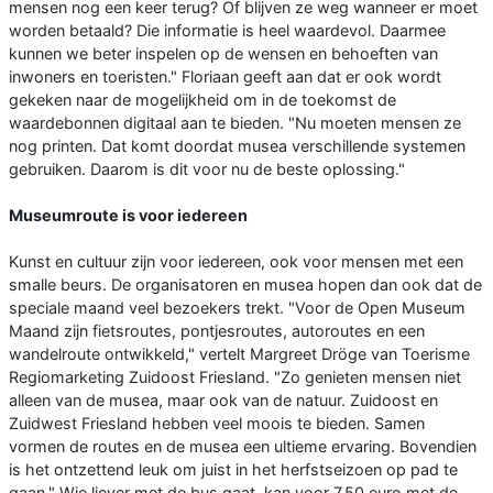
mensen nog een keer terug? Of blijven ze weg wanneer er moet
worden betaald? Die informatie is heel waardevol. Daarmee
kunnen we beter inspelen op de wensen en behoeften van
inwoners en toeristen." Floriaan geeft aan dat er ook wordt
gekeken naar de mogelijkheid om in de toekomst de
waardebonnen digitaal aan te bieden. "Nu moeten mensen ze
nog printen. Dat komt doordat musea verschillende systemen
gebruiken. Daarom is dit voor nu de beste oplossing."
Museumroute is voor iedereen
Kunst en cultuur zijn voor iedereen, ook voor mensen met een
smalle beurs. De organisatoren en musea hopen dan ook dat de
speciale maand veel bezoekers trekt. "Voor de Open Museum
Maand zijn fietsroutes, pontjesroutes, autoroutes en een
wandelroute ontwikkeld," vertelt Margreet Dröge van Toerisme
Regiomarketing Zuidoost Friesland. "Zo genieten mensen niet
alleen van de musea, maar ook van de natuur. Zuidoost en
Zuidwest Friesland hebben veel moois te bieden. Samen
vormen de routes en de musea een ultieme ervaring. Bovendien
is het ontzettend leuk om juist in het herfstseizoen op pad te
gaan." Wie liever met de bus gaat, kan voor 7,50 euro met de