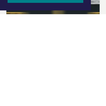
|
Nieuws | Sport | Evenementen
Hoofdvestiging:
van Benthuizenlaan 1
1701 BZ Heerhugowaard
072 8200 600