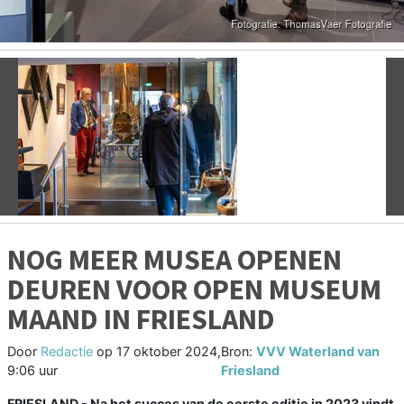
Vorige
V
NOG MEER MUSEA OPENEN
DEUREN VOOR OPEN MUSEUM
MAAND IN FRIESLAND
Door
Redactie
op
17 oktober 2024,
Bron:
VVV Waterland van
9:06 uur
Friesland
FRIESLAND - Na het succes van de eerste editie in 2023 vindt