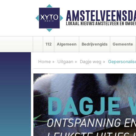
AMSTELVEENSD
lokaal nieuws amstelveen en omge
112
Algemeen
Bedrijvengids
Gemeente
Home
Uitgaan
Dagje weg
Gepersonalise