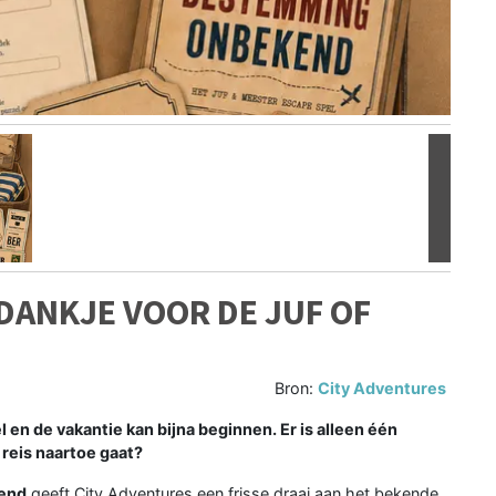
Volgen
DANKJE VOOR DE JUF OF
Bron:
City Adventures
el en de vakantie kan bijna beginnen. Er is alleen één
 reis naartoe gaat?
end
geeft City Adventures een frisse draai aan het bekende