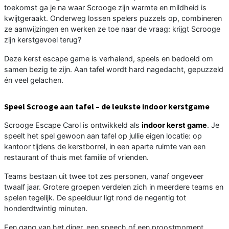
toekomst ga je na waar Scrooge zijn warmte en mildheid is
kwijtgeraakt. Onderweg lossen spelers puzzels op, combineren
ze aanwijzingen en werken ze toe naar de vraag: krijgt Scrooge
zijn kerstgevoel terug?
Deze kerst escape game is verhalend, speels en bedoeld om
samen bezig te zijn. Aan tafel wordt hard nagedacht, gepuzzeld
én veel gelachen.
Speel Scrooge aan tafel – de leukste indoor kerstgame
Scrooge Escape Carol is ontwikkeld als
indoor kerst game
. Je
speelt het spel gewoon aan tafel op jullie eigen locatie: op
kantoor tijdens de kerstborrel, in een aparte ruimte van een
restaurant of thuis met familie of vrienden.
Teams bestaan uit twee tot zes personen, vanaf ongeveer
twaalf jaar. Grotere groepen verdelen zich in meerdere teams en
spelen tegelijk. De speelduur ligt rond de negentig tot
honderdtwintig minuten.
Een gang van het diner, een speech of een proostmoment