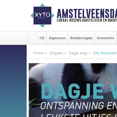
AMSTELVEENSD
lokaal nieuws amstelveen en omge
112
Algemeen
Bedrijvengids
Gemeente
Home
Uitgaan
Dagje weg
City Adventu