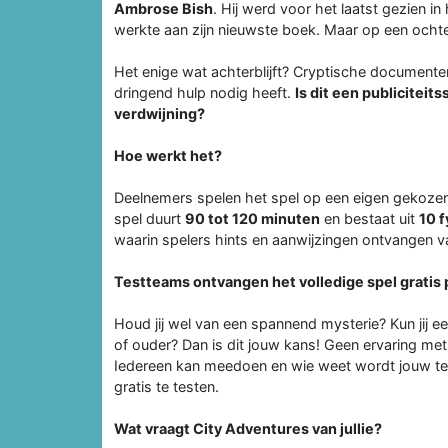
Ambrose Bish
. Hij werd voor het laatst gezien in
werkte aan zijn nieuwste boek. Maar op een ocht
Het enige wat achterblijft? Cryptische documenten
dringend hulp nodig heeft.
Is dit een publiciteit
verdwijning?
Hoe werkt het?
Deelnemers spelen het spel op een eigen gekozen b
spel duurt
90 tot 120 minuten
en bestaat uit
10 f
waarin spelers hints en aanwijzingen ontvangen van
Testteams ontvangen het volledige spel gratis p
Houd jij wel van een spannend mysterie? Kun jij e
of ouder? Dan is dit jouw kans! Geen ervaring m
Iedereen kan meedoen en wie weet wordt jouw t
gratis te testen.
Wat vraagt City Adventures van jullie?