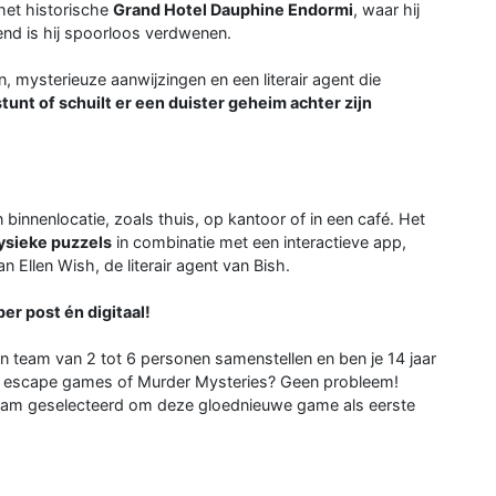
 het historische
Grand Hotel Dauphine Endormi
, waar hij
end is hij spoorloos verdwenen.
, mysterieuze aanwijzingen en een literair agent die
sstunt of schuilt er een duister geheim achter zijn
innenlocatie, zoals thuis, op kantoor of in een café. Het
ysieke puzzels
in combinatie met een interactieve app,
 Ellen Wish, de literair agent van Bish.
er post én digitaal!
en team van 2 tot 6 personen samenstellen en ben je 14 jaar
et escape games of Murder Mysteries? Geen probleem!
eam geselecteerd om deze gloednieuwe game als eerste