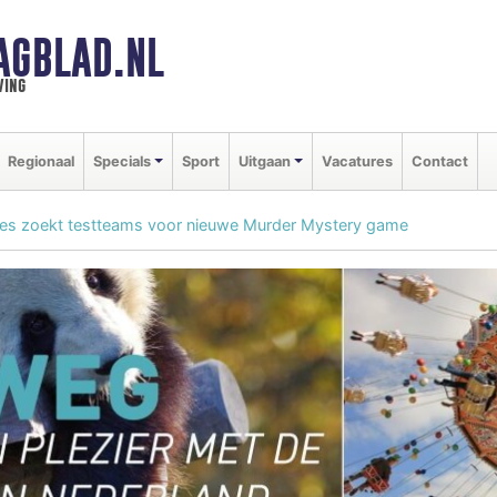
AGBLAD.NL
ving
Regionaal
Specials
Sport
Uitgaan
Vacatures
Contact
res zoekt testteams voor nieuwe Murder Mystery game