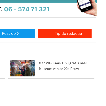
.
06 - 574 71 321
Post op X
Tip de redactie
Met VIP-KAART nu gratis naar
Museum van de 20e Eeuw