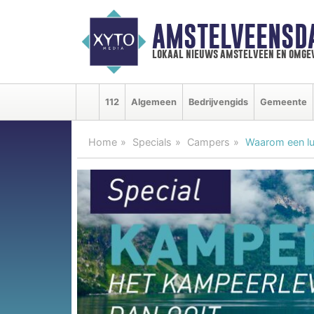
AMSTELVEENSD
lokaal nieuws amstelveen en omge
112
Algemeen
Bedrijvengids
Gemeente
Home
Specials
Campers
Waarom een lu