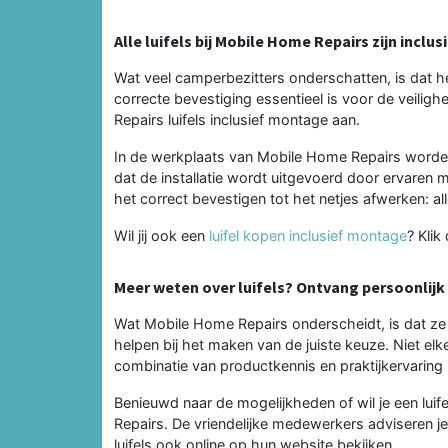
Alle luifels bij Mobile Home Repairs zijn incl
Wat veel camperbezitters onderschatten, is dat he
correcte bevestiging essentieel is voor de veili
Repairs luifels inclusief montage aan.
In de werkplaats van Mobile Home Repairs worden
dat de installatie wordt uitgevoerd door ervaren 
het correct bevestigen tot het netjes afwerken: a
Wil jij ook een
luifel kopen inclusief montage
? Klik
Meer weten over luifels? Ontvang persoonlijk
Wat Mobile Home Repairs onderscheidt, is dat ze n
helpen bij het maken van de juiste keuze. Niet elke
combinatie van productkennis en praktijkervaring kri
Benieuwd naar de mogelijkheden of wil je een lu
Repairs. De vriendelijke medewerkers adviseren j
luifels ook online op hun website bekijken.