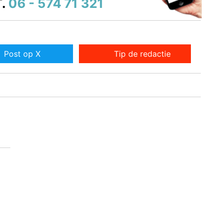
.
06 - 574 71 321
Post op X
Tip de redactie