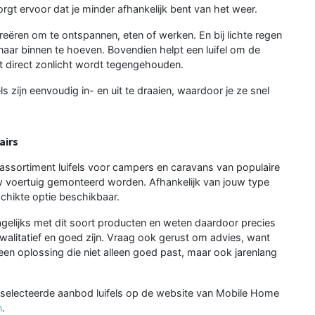
zorgt ervoor dat je minder afhankelijk bent van het weer.
ëren om te ontspannen, eten of werken. En bij lichte regen
 naar binnen te hoeven. Bovendien helpt een luifel om de
t direct zonlicht wordt tegengehouden.
els zijn eenvoudig in- en uit te draaien, waardoor je ze snel
airs
 assortiment luifels voor campers en caravans van populaire
w voertuig gemonteerd worden. Afhankelijk van jouw type
schikte optie beschikbaar.
elijks met dit soort producten en weten daardoor precies
 kwalitatief en goed zijn. Vraag ook gerust om advies, want
en oplossing die niet alleen goed past, maar ook jarenlang
eselecteerde aanbod luifels op de website van Mobile Home
n
.