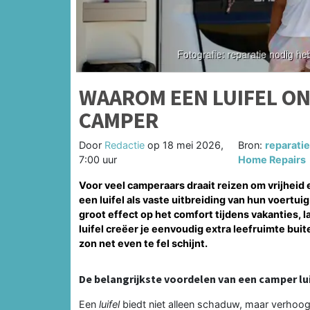
WAAROM EEN LUIFEL ON
CAMPER
Door
Redactie
op
18 mei 2026,
Bron:
reparatie
7:00 uur
Home Repairs
Voor veel camperaars draait reizen om vrijheid
een luifel als vaste uitbreiding van hun voertu
groot effect op het comfort tijdens vakanties
luifel creëer je eenvoudig extra leefruimte bui
zon net even te fel schijnt.
De belangrijkste voordelen van een camper luif
Een
luifel
biedt niet alleen schaduw, maar verhoo