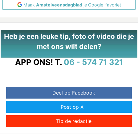
Maak
Amstelveensdagblad
je Google-favoriet
Heb je een leuke tip, foto of video die je
met ons wilt delen?
APP ONS!
T.
06 - 574 71 321
Deel op Facebook
Post op X
Tip de redactie