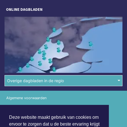
ONLINE DAGBLADEN
Overige dagbladen in de regio
Algemene voorwaarden
Disclaimer
Deze website maakt gebruik van cookies om
Privacy Statement
ervoor te zorgen dat u de beste ervaring krijgt