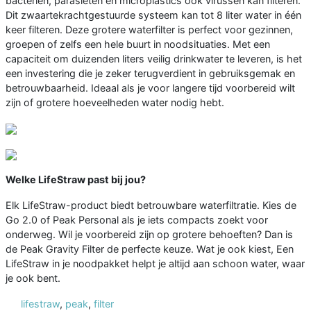
bacteriën, parasieten en microplastics ook virussen kan filteren.
Dit zwaartekrachtgestuurde systeem kan tot 8 liter water in één
keer filteren. Deze grotere waterfilter is perfect voor gezinnen,
groepen of zelfs een hele buurt in noodsituaties. Met een
capaciteit om duizenden liters veilig drinkwater te leveren, is het
een investering die je zeker terugverdient in gebruiksgemak en
betrouwbaarheid. Ideaal als je voor langere tijd voorbereid wilt
zijn of grotere hoeveelheden water nodig hebt.
Welke LifeStraw past bij jou?
Elk LifeStraw-product biedt betrouwbare waterfiltratie. Kies de
Go 2.0 of Peak Personal als je iets compacts zoekt voor
onderweg. Wil je voorbereid zijn op grotere behoeften? Dan is
de Peak Gravity Filter de perfecte keuze. Wat je ook kiest, Een
LifeStraw in je noodpakket helpt je altijd aan schoon water, waar
je ook bent.
lifestraw
,
peak
,
filter