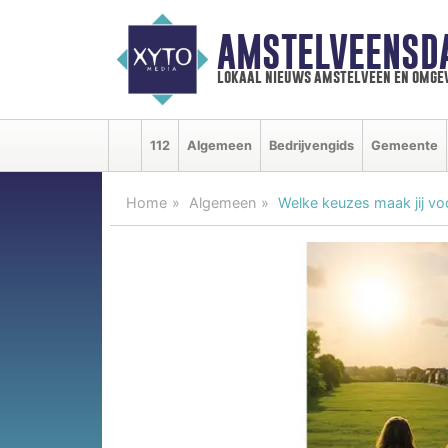
AMSTELVEENSD
lokaal nieuws amstelveen en omge
112
Algemeen
Bedrijvengids
Gemeente
Home
Algemeen
Welke keuzes maak jij v