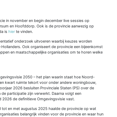
ncie in november en begin december live sessies op
versum en Hoofddorp. Ook is de provincie aanwezig op
da is
hier
te vinden.
esentatief onderzoek uitvoeren waarbij keuzes worden
Hollanders. Ook organiseert de provincie een bijeenkomst
ppen en maatschappelijke organisaties om te horen welke
gevingsvisie 2050 – het plan waarin staat hoe Noord-
n een kwart ruimte tekort voor onder andere woningbouw,
oorjaar 2026 besluiten Provinciale Staten (PS) over de
e participatie zijn verwerkt. Daarna volgt een
d 2026 de definitieve Omgevingsvisie vast.
pril tot en met augustus 2025 haalde de provincie op wat
anisaties belangrijk vinden voor de provincie en waar hun