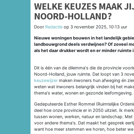
WELKE KEUZES MAAK JI
NOORD-HOLLAND?
Door
Redactie
op
3 november 2025, 10:13 uur
Nieuwe woningen bouwen in het landelijk gebie
landbouwgrond deels verdwijnen? Of zoveel mo
als het daar drukker wordt en er minder ruimte 
Dit is één van de dilemma's die de provincie voorl
Noord-Holland, jouw ruimte. Dat loopt van 3 no
keuzewijzer
maken inwoners hun afweging én zien 
weten wat inwoners belangrijk vinden bij het ma
thema's water, wonen en gezonde leefomgeving.
Gedeputeerde Esther Rommel (Ruimtelijke Ordeni
deel hoe onze provincie er in 2050 uitziet. Ik m
tussen wonen, werken, natuur en landschap. Met d
voor andere thema's. Dat maakt het gesprek eerlij
want hoe meer stemmen we horen, hoe beter we 