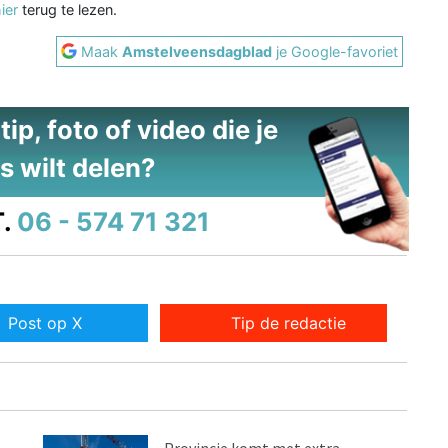
ier
terug te lezen.
Maak
Amstelveensdagblad
je Google-favoriet
ip, foto of video die je
s wilt delen?
.
06 - 574 71 321
Post op X
Tip de redactie