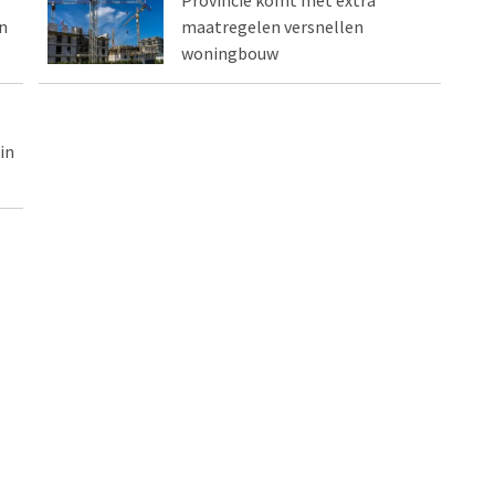
Provincie komt met extra
n
maatregelen versnellen
woningbouw
in