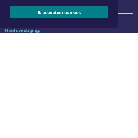
|
Nieuws | Sport | Evenementen
Ik accepteer cookies
Hoofdvestiging:
van Benthuizenlaan 1
1701 BZ Heerhugowaard
072 8200 600
redactie@xyto.nl
www.xyto.nl
SOCIAL MEDIA
NIEUWSBRIEF AANMELDEN
Schrijf je in voor onze nieuwsbrief en krijg wekelijks een
samenvatting van alle gebeurtenissen uit jouw regio.
Aanmelden