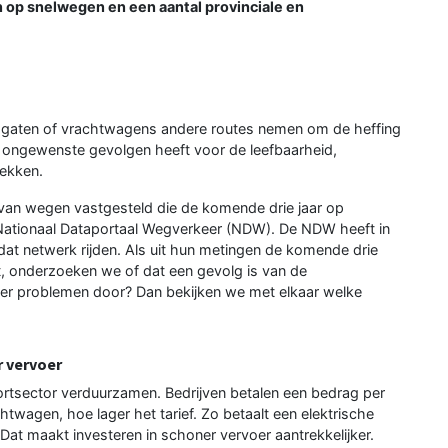
en op snelwegen en een aantal provinciale en
e gaten of vrachtwagens andere routes nemen om de heffing
t ongewenste gevolgen heeft voor de leefbaarheid,
lekken.
van wegen vastgesteld die de komende drie jaar op
tionaal Dataportaal Wegverkeer (NDW). De NDW heeft in
at netwerk rijden. Als uit hun metingen de komende drie
jdt, onderzoeken we of dat een gevolg is van de
n er problemen door? Dan bekijken we met elkaar welke
 vervoer
ortsector verduurzamen. Bedrijven betalen een bedrag per
twagen, hoe lager het tarief. Zo betaalt een elektrische
t maakt investeren in schoner vervoer aantrekkelijker.