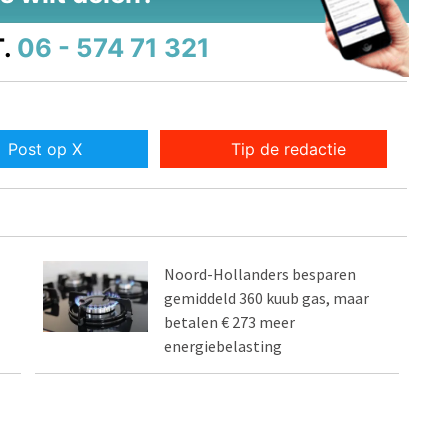
.
06 - 574 71 321
Post op X
Tip de redactie
Noord-Hollanders besparen
gemiddeld 360 kuub gas, maar
betalen € 273 meer
energiebelasting