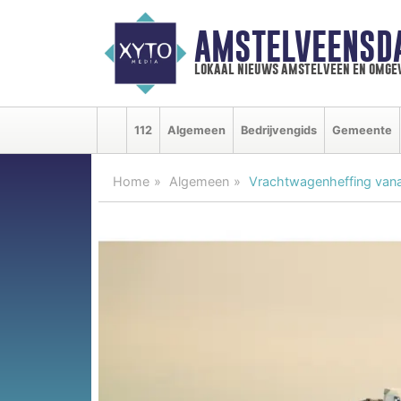
AMSTELVEENSD
lokaal nieuws amstelveen en omge
112
Algemeen
Bedrijvengids
Gemeente
Home
Algemeen
Vrachtwagenheffing vanaf