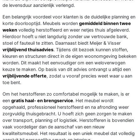
de levensduur aanzienlijk verlengd.
Een belangrijk voordeel voor klanten is de duidelijke planning en
korte doorlooptijd. Meubels worden
gemiddeld binnen twee
weken
volledig herstoffeerd en weer netjes thuis afgeleverd.
Hierdoor hoeft u niet langdurig zonder uw vertrouwde bank,
stoel of fauteuil te zitten. Daarnaast biedt Meijer & Visser
vrijblijvend thuisadvies
. Tijdens dit bezoek kunnen stoffen,
kleuren en structuren direct in de eigen woonomgeving bekeken
worden. Dit maakt het eenvoudiger om een weloverwogen
keuze te maken. Op basis van dit advies ontvangt u altijd een
vrijblijvende offerte
, zodat u vooraf precies weet waar u aan
toe bent.
Om het herstofferen zo comfortabel mogelijk te maken, is er
een
gratis haal- en brengservice
. Het meubel wordt
opgehaald, professioneel herstoffeerd en na afronding weer
zorgvuldig thuisgebracht. U hoeft zich geen zorgen te maken
over transport, planning of logistiek. Herstofferen is bovendien
vaak voordeliger dan de aanschaf van een nieuw
kwaliteitsmeubel. Het resultaat is een uniek meubel dat volledig
aansluit bij persoonlijke smaak en interieur.