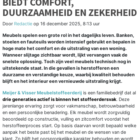
BIEDT COMFORT,
DUURZAAMHEID EN ZEKERHEID
Door
Redactie
op
16 december 2025, 8:13 uur
Meubels spelen een grote rol in het dagelijks leven. Banken,
stoelen en fauteuils worden intensief gebruikt en bepalen in
hoge mate het comfort en de uitstraling van een woning.
Wanneer slijtage zichtbaar wordt, lijkt vervangen vaak de
snelste oplossing. Toch zijn veel meubels technisch nog in
uitstekende staat. In die gevallen is herstofferen een
duurzame en verstandige keuze, waarbij kwaliteit behouden
blijft en het interieur een vernieuwde uitstraling krijgt.
Meijer & Visser Meubelstoffeerderij
is een familiebedrijf dat al
drie generaties actief is binnen het stoffeerdersvak
. Deze
jarenlange ervaring zorgt voor vakmanschap, betrouwbaarheid
en een persoonlijke benadering. Elk meubel wordt zorgvuldig
beoordeeld op constructie, vulling en zitcomfort voordat het
herstoffeerproces start. Op basis daarvan wordt bepaald welke
aanpak het beste past bij het meubel en de wensen van de
klant. Zo blijft het oorspronkelijke karakter behouden en wordt